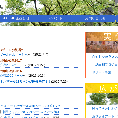
MAEMU企画とは
イベント
お問い合わせ
ザールが復活!!
ザールwebページへ
へ（2021.7.7）
Arts Bridge Projec
岡山公演2017
手紙日和プロジェ
公演2017ページ
へ（2017.9.22）
岡山公演2016
サポート事業
公演2016ページ
へ（2016.10.6）
トバザール11リベンジ開催決定！！
(2016.7.29)
トバザール11開催決定！！
(2015.1.3)
トバザール10
は日程通り開催します。(2015.5.23)
トバザール10ボランティアスタッフ
を募集します。
ひさまアートバザールwebページのお知らせ
帰ってきた!おひ
トバザール10開催決定！！
(2015.1.3)
ご】
劇団どくんご2017のページのページ追加
岡山公演2014
おひさまアートバ