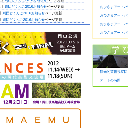
ご】
劇団どくんご2016お知らせ
ページ更新
公演2014ページ
へ（2014.9.15）
ご】
劇団どくんご2016お知らせ
ページ更新
おひさまアートバ
ートバザール９出展者募集
は終了しました。(2014.3.9)
ご】
劇団どくんご2016お知らせ
ページ更新
ートバザール９出展者募集
を開始しました。
おひさまアートバ
ご】
劇団どくんご2016お知らせ
ページ更新
おひさまアートバ
ートバザール９公式ブログ
を開設！(2014.1.31)
ご】
劇団どくんご2016お知らせ
ページ更新
ートバザール９
開催決定！
おひさまアートバ
ご】
劇団どくんご2016
ページ追加
トバザール８は予定通り10月20日に開催します!
】
おひさまアートバザール11公式HP
を開設しました。
】
おひさまアートバザール10公式HP
を開設しました。
トバザール８のHPをリニューアルしました!
ご】
劇団どくんご岡山公演2014
ページ追加
】
おひさまアートバザール9公式HPを開設しました。
バザール８の出展応募を終了しました!(2013.5.20)
】
おひさまアートバザール9公式BLOGを開設しました。
はこちら！
４月15日(月)～5月20日(月)
です。(2013.4.14)
観光的芸術視察団
】
おひさまアートバザール8HP
リニューアル
ートバザール８公式ブログ
を開設！(2013.2.20)
ザ８】申し込みフォームページ追加
アートの時間
ートバザール８
開催決定！
ザ８】おひバザ８ページ追加
天順延：10月27日(日)］
(2011.1.20)
Project】
イベント
ページを更新
STANCES イベント情報を変更しました
天神MAM
ページ追加
oject 2012 DISTANCES イベントページ
へ（2012.11.8）
Project】
Arts Bridge Project 2012 DISTANCES アジア
流展
ページ更新
へ（2012.10.19）
ご】
劇団どくんご岡山公演2012
ページ更新
STANCES アジアとヨーロッパの現代美術交流展
開催
ご】
劇団どくんご岡山公演2012
ページ追加
ject 2012 DISTANCES ページ
へ（2012.10.15）