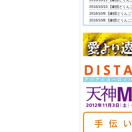
2016/10/11:【劇団どくん
詳しくは
劇団どくんご岡山
2016/10/10:【劇団どくん
[おひバザ９]
おひさまア
2016/10/9:【劇団どくん
[おひバザ９]
おひさまア
2016/10/8:【劇団どくん
(2014.2.10)
[おひバザ９]
おひさまア
2016/10/7:【劇団どくん
[おひバザ９]
おひさまア
2016/10/6:【劇団どくん
[おひバザ８]
おひさまアー
2016/2/07/:【おひバザ11
(2013.10.19)
2015/1/03/:【おひバザ10
[おひバザ８]
おひさまアー
2014/9/15:【劇団どくん
(2013.6.23)
2014/1/31：【おひバザ9
[おひバザ８]
おひさまアート
2014/1/31：【おひバザ9
[おひバザ８]
募集フォーム
出展募集期間は、
2013年
2013/6/23：【おひバザ８
[おひバザ８]
おひさまア
2013/4/14：【おひバ
[おひバザ８]
おひさまア
2013/4/14：【おひバ
2013年10月20日(日)［雨
2012/11/8：【Arts Bridge 
[Arts Bridge Project]
DI
2012/10/19:【天神MAM】
詳しくは
Arts Bridge Pr
2012/10/15:【Arts Bridge 
[天神MAM]
天神MAM
開催
とヨーロッパの現代美術交
詳しくは
天神MAM ページ
2012/10/4:【劇団どくん
[Arts Bridge Project]
DI
2012/10/1:【劇団どくん
詳しくは
Arts Bridge Pro