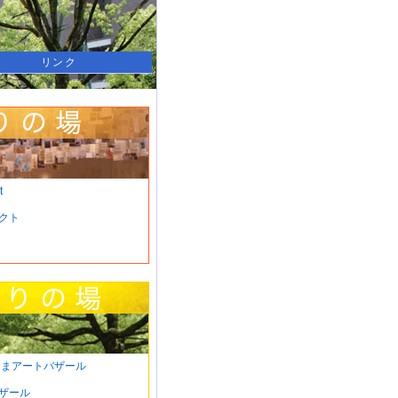
リンク
t
クト
さまアートバザール
ザール