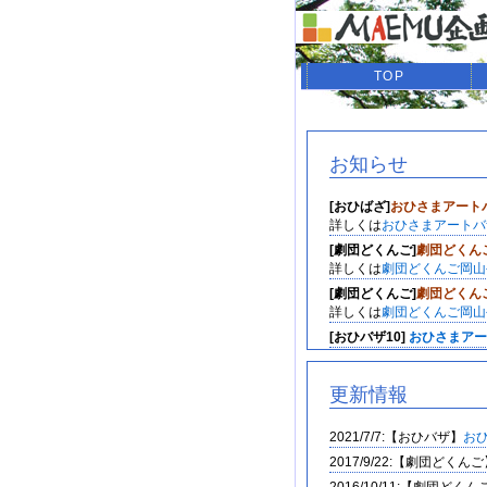
TOP
お知らせ
[おひばざ]
おひさまアートバ
詳しくは
おひさまアートバ
[劇団どくんご]
劇団どくんご
詳しくは
劇団どくんご岡山
[劇団どくんご]
劇団どくんご
詳しくは
劇団どくんご岡山
[おひバザ10]
おひさまアー
[おひバザ11]
おひさまアー
[おひバザ10]
おひさまアー
更新情報
[おひバザ10]
おひさまアー
(2015.1.6)
2021/7/7:【おひバザ】
お
[おひバザ10]
おひさまアー
2017/9/22:【劇団どくん
[劇団どくんご]
劇団どくんご